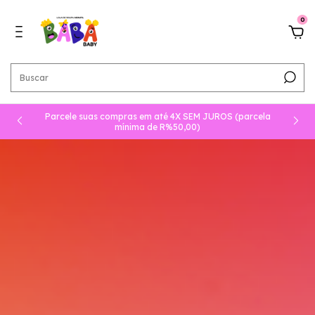
0
Parcele suas compras em até 4X SEM JUROS (parcela
mínima de R%50,00)