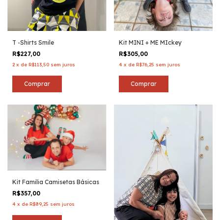
T -Shirts Smile
Kit MINI + ME MIckey
R$227,00
R$305,00
2
x
de
R$113,50
sem juros
4
x
de
R$76,25
sem juros
Comprar
Comprar
Kit Familia Camisetas Básicas
R$357,00
4
x
de
R$89,25
sem juros