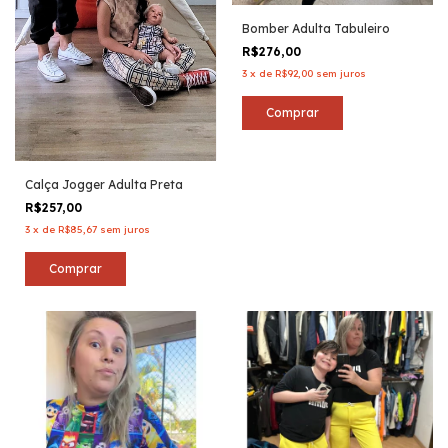
Bomber Adulta Tabuleiro
R$276,00
3
x
de
R$92,00
sem juros
Comprar
Calça Jogger Adulta Preta
R$257,00
3
x
de
R$85,67
sem juros
Comprar