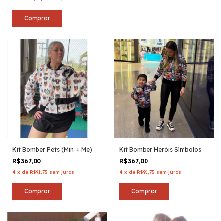
Comprar
Kit Bomber Pets (Mini + Me)
Kit Bomber Heróis Símbolos
R$367,00
R$367,00
4
x
de
R$91,75
sem juros
4
x
de
R$91,75
sem juros
Comprar
Comprar