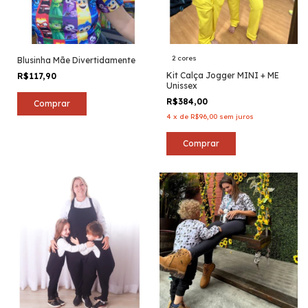
2 cores
Blusinha Mãe Divertidamente
Kit Calça Jogger MINI + ME
R$117,90
Unissex
R$384,00
Comprar
4
x
de
R$96,00
sem juros
Comprar