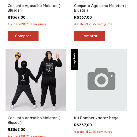
Conjunto Agasalho Moleton (
Conjunto Agasalho Moleton (
Blusas )
Blusas )
R$367,00
R$367,00
4
x
de
R$91,75
sem juros
4
x
de
R$91,75
sem juros
Comprar
Comprar
Esgotado
Conjunto Agasalho Moleton (
Kit Bomber xadrez bege
Blusas )
R$367,00
R$367,00
4
x
de
R$91,75
sem juros
4
x
de
R$91,75
sem juros