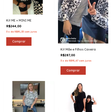
Kit ME + MINI ME
R$244,00
3
x
de
R$81,33
sem juros
Comprar
Kit Mãe e Filhos Caveira
R$287,00
3
x
de
R$95,67
sem juros
Comprar