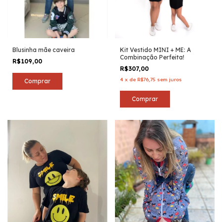
Blusinha mãe caveira
Kit Vestido MINI + ME: A
Combinação Perfeita!
R$109,00
R$307,00
4
x
de
R$76,75
sem juros
Comprar
Comprar