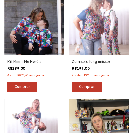
Kit Mini + Me Heróis
Camiseta long unissex
R$289,00
R$199,00
3
x
de
R$96,33
sem juros
2
x
de
R$99,50
sem juros
Comprar
Comprar