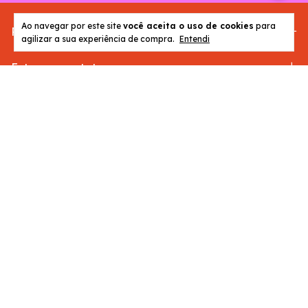
Ao navegar por este site
você aceita o uso de cookies
para
Páginas
agilizar a sua experiência de compra.
Entendi
Entre em contato
Meios de pagamento
Meios de envio