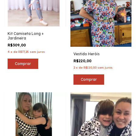
Kit Camiseta Long +
Jardineira
R$309,00
4
x
de
R$77,25
sem juros
Vestido Heróis
R$220,00
Comprar
2
x
de
R$110,00
sem juros
Comprar