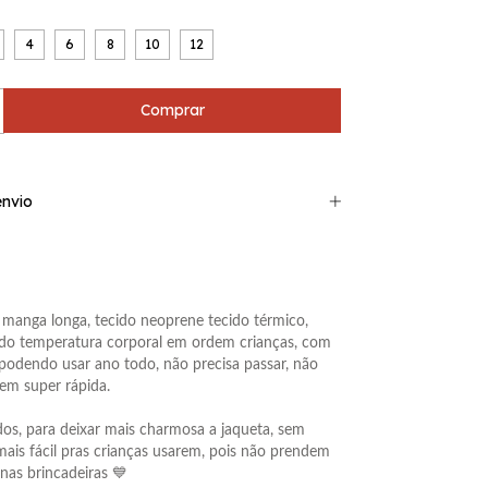
4
6
8
10
12
nvio
 manga longa, tecido neoprene tecido térmico,
o temperatura corporal em ordem crianças, com
, podendo usar ano todo, não precisa passar, não
em super rápida.
os, para deixar mais charmosa a jaqueta,
sem
ais fácil pras crianças usarem, pois não prendem
nas brincadeiras
💙