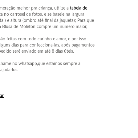
meração melhor pra criança, utilize a
tabela de
a no carrosel de fotos, e se baseie na largura
ta ) e altura (ombro até final da jaqueta); Para que
 Blusa de Moleton compre um número maior,
ão feitas com todo carinho e amor, e por isso
lguns dias para confecciona-las, após pagamentos
edido seré enviado em até 8 dias úteis.
chame no whatsapp,que estamos sempre a
ajuda-los.
ar