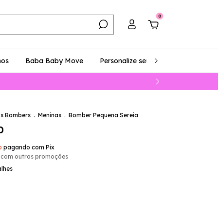
0
hos
Baba Baby Move
Personalize seu Look
Como Comp
s Bombers
.
Meninas
.
Bomber Pequena Sereia
0
o
pagando com Pix
 com outras promoções
alhes