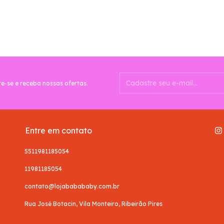
e-se e receba nossas ofertas.
Entre em contato
5511981185054
11981185054
contato@lojababababy.com.br
Rua José Botacin, Vila Monteiro, Ribeirão Pires