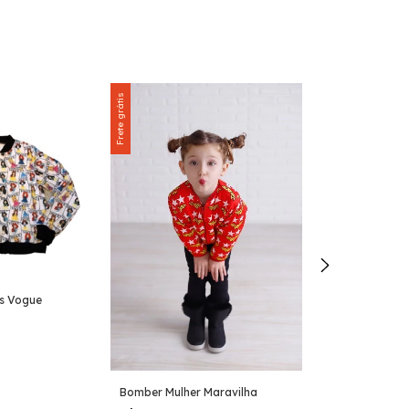
Frete grátis
Bomber Caveir
s Vogue
R$146,00
Comprar
Bomber Mulher Maravilha