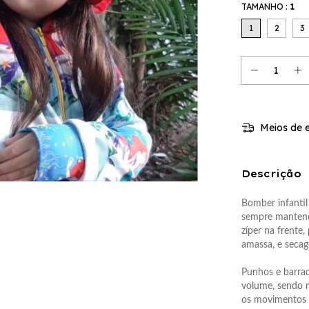
TAMANHO :
1
1
2
3
Meios de e
Descrição
Bomber infantil
sempre mantend
zíper na frente
amassa, e secag
Punhos e barrad
volume, sendo m
os movimentos 