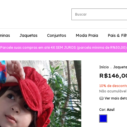
ninas
Jaquetas
Conjuntos
Moda Praia
Pais & Fil
Parcele suas compras em até 4X SEM JUROS (parcela mínima de R%50,00)
Início
.
Jaqueta
R$146,0
10% de descont
Não acumulável
Ver mais det
Cor:
Azul