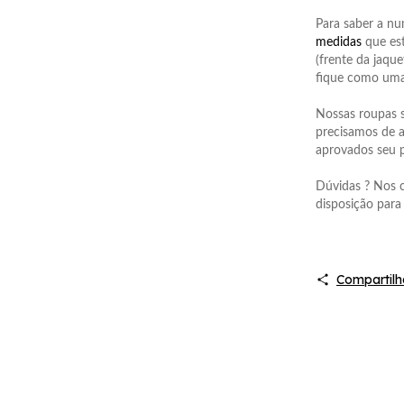
Para saber a nu
medidas
que est
(frente da jaque
fique como uma
Nossas roupas s
precisamos de a
aprovados seu p
Dúvidas ? Nos 
disposição para 
Compartilh