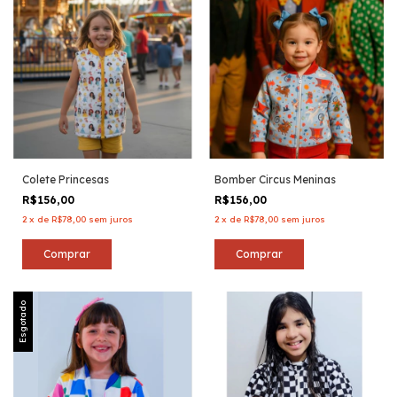
Colete Princesas
Bomber Circus Meninas
R$156,00
R$156,00
2
x
de
R$78,00
sem juros
2
x
de
R$78,00
sem juros
Comprar
Comprar
Esgotado