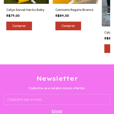
Calça Saruel Heróis Baby
Camiseta Regata Branca
R$79,00
R$89,00
Comprar
Comprar
Calça 
R$89
C
Newsletter
Cadastre-se e receba nossas ofertas.