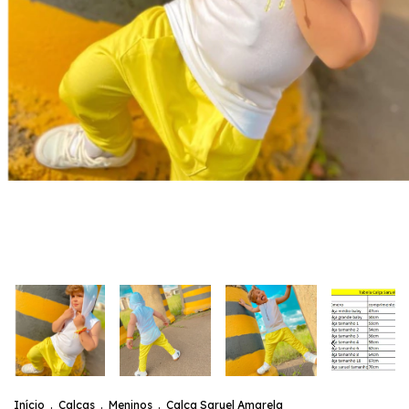
Início
.
Calças
.
Meninos
.
Calça Saruel Amarela