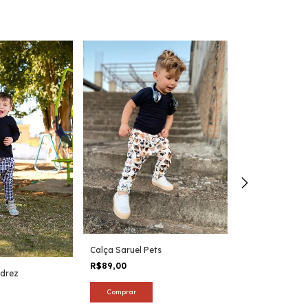
Calça Saruel Pets
R$89,00
adrez
Calça Saruel 
Preta
Comprar
R$79,00