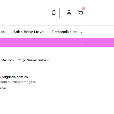
0
hos
Baba Baby Move
Personalize seu Look
Como Comp
Meninos
.
Calça Saruel Galáxia
o
pagando com Pix
 com outras promoções
alhes