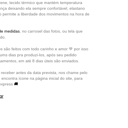
ene, tecido térmico que mantém temperatura
ança deixando ela sempre confortável, elastano
 permite a liberdade dos movimentos na hora de
 de medidas
, no carrosel das fotos, ou tela que
ado.
s são feitos com todo carinho e amor
por isso
💙
ums dias pra produzi-los, após seu pedido
amentos, em até 8 dias úteis são enviados.
 receber antes da data prevista, nos chame pelo
encontra ícone na página inicial do site, para
🚚
 express
ar