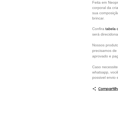
Feita em Neopr
corporal da cri
sua composição
brincar.
Confira
tabela
será direcidon
Nossos produto
precisamos de 
aprovado e pag
Caso necessite
whatsapp, você 
possivel envio
Compartilh