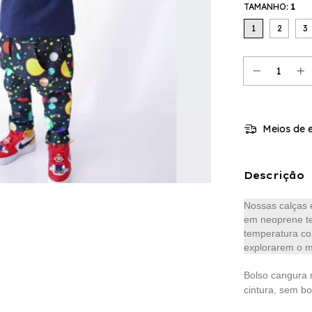
TAMANHO:
1
1
2
3
Meios de e
Descrição
Nossas calças e
em neoprene t
temperatura cor
explorarem o m
Bolso cangura n
cintura, sem bo