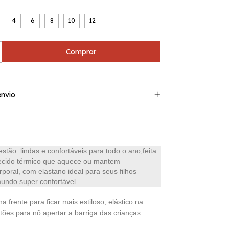
4
6
8
10
12
nvio
stão lindas e confortáveis para todo o ano,feita
ecido térmico que aquece ou mantem
poral, com elastano ideal para seus filhos
undo super confortável.
a frente para ficar mais estiloso, elástico na
tões para nõ apertar a barriga das crianças.