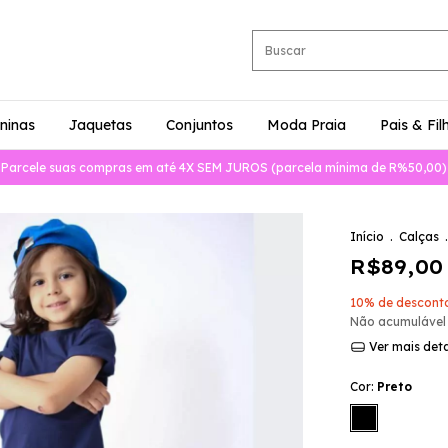
ninas
Jaquetas
Conjuntos
Moda Praia
Pais & Fil
Parcele suas compras em até 4X SEM JUROS (parcela mínima de R%50,00)
Início
.
Calças
.
R$89,00
10% de descont
Não acumulável
Ver mais det
Cor:
Preto