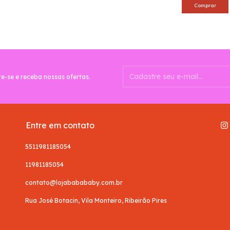
Comprar
e-se e receba nossas ofertas.
Entre em contato
5511981185054
11981185054
contato@lojababababy.com.br
Rua José Botacin, Vila Monteiro, Ribeirão Pires